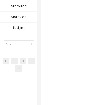
MicroBlog
MotoVlog
İletişim