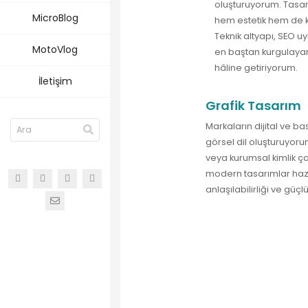
oluşturuyorum. Tasar
MicroBlog
hem estetik hem de k
Teknik altyapı, SEO
MotoVlog
en baştan kurgulayara
hâline getiriyorum.
İletişim
Grafik Tasarım
Markaların dijital ve ba
görsel dil oluşturuyoru
veya kurumsal kimlik ç
modern tasarımlar hazı
anlaşılabilirliği ve güç