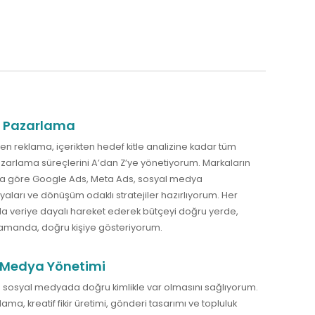
al Pazarlama
den reklama, içerikten hedef kitle analizine kadar tüm
pazarlama süreçlerini A’dan Z’ye yönetiyorum. Markaların
ına göre Google Ads, Meta Ads, sosyal medya
ları ve dönüşüm odaklı stratejiler hazırlıyorum. Her
 veriye dayalı hareket ederek bütçeyi doğru yerde,
amanda, doğru kişiye gösteriyorum.
 Medya Yönetimi
 sosyal medyada doğru kimlikle var olmasını sağlıyorum.
lama, kreatif fikir üretimi, gönderi tasarımı ve topluluk