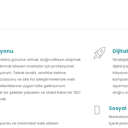
syonu
Dijit
daha görünür olmak, doğru kitleye ulaşmak
Strateji
artırmak isteyen markalar için profesyonel
dijital 
yorum. Teknik analiz, anahtar kelime
ihtiyac
imizasyonu ve site hız iyileştirmeleriyle web
kampanya
beklentilerine uygun hâle getiriyorum.
aşamada
r bir şekilde yükselen ve stabil kalan bir SEO
doğru z
mak.
Sosyal
Markaların
uyumlu ve minimalist web siteleri
İçerik plan