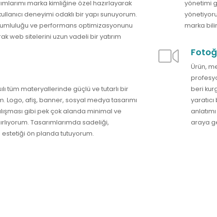
ımlarımı marka kimliğine özel hazırlayarak
yönetimi g
ullanıcı deneyimi odaklı bir yapı sunuyorum.
yönetiyoru
 uyumluluğu ve performans optimizasyonunu
marka bili
k web sitelerini uzun vadeli bir yatırım
Fotoğ
Ürün, me
profesyo
sılı tüm materyallerinde güçlü ve tutarlı bir
beri kur
m. Logo, afiş, banner, sosyal medya tasarımı
yaratıcı
alışması gibi pek çok alanda minimal ve
anlatımı 
rlıyorum. Tasarımlarımda sadeliği,
araya ge
lü estetiği ön planda tutuyorum.