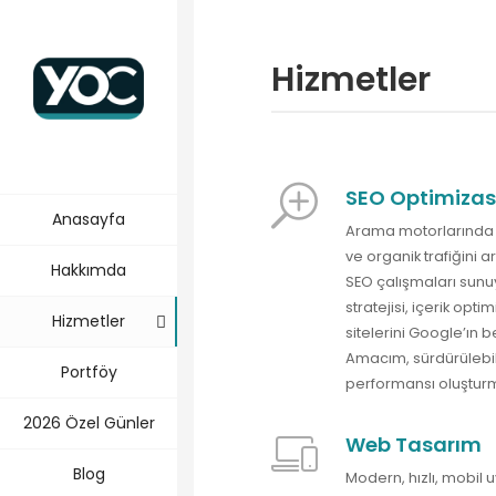
Hizmetler
SEO Optimiza
Anasayfa
Arama motorlarında 
ve organik trafiğini 
Hakkımda
SEO çalışmaları sunu
stratejisi, içerik opt
Hizmetler
sitelerini Google’ın 
Amacım, sürdürülebili
Portföy
performansı oluştur
2026 Özel Günler
Web Tasarım
Blog
Modern, hızlı, mobil 